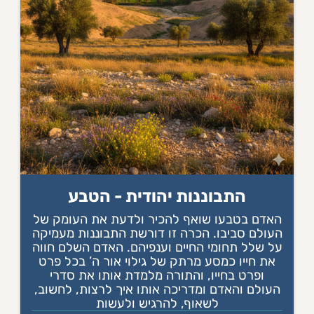
התבוננות יהודית - הטבע
האדם בטבעו שואף להכיר ולדעת את העומק של
העולם סביבו. הכרה זו דורשת התבוננות מעמיקה
על שלל תחומי החיים וענפיהם. האדם השלם חווה
את חייו כמסע מרתק של גילוי אור ה’ בכל פרט
ופרט בחייו, והתורה מלמדת אותו את סדרי
העולם והאדם ומדריכה אותו איך לרצות, לחשוב,
לשאוף, להרגיש ולעשות